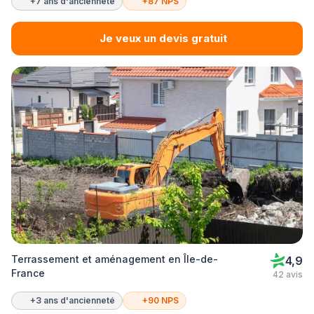
+7 ans d'ancienneté
+87 NPS
Je veux un devis gratuit
Terrassement et aménagement en Île-de-
4,9
France
42 avis
+3 ans d'ancienneté
+90 NPS