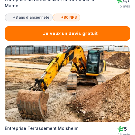
4,7
Marne
5 avis
+8 ans d'ancienneté
+80 NPS
Je veux un devis gratuit
Entreprise Terrassement Molsheim
5
36 avis