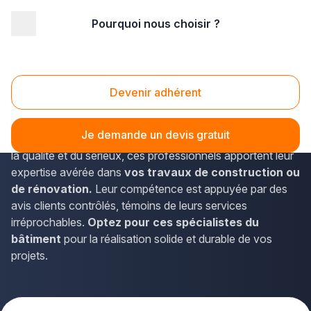
Pourquoi nous choisir ?
Accueil
/
Gros œuvre
Gros Oeuvre
Devenir adhérent
Faites connaissance avec des adhérents Plus que pro
issus des
meilleurs corps de métier du gros œuvre et
Je demande un devis gratuit
de la maçonnerie
, à proximité de chez vous. Garants de
la qualité et du sérieux, ces professionnels apportent leur
expertise avérée dans
vos travaux de construction ou
de rénovation.
Leur compétence est appuyée par des
avis clients contrôlés, témoins de leurs services
irréprochables.
Optez pour ces spécialistes du
bâtiment
pour la réalisation solide et durable de vos
projets.