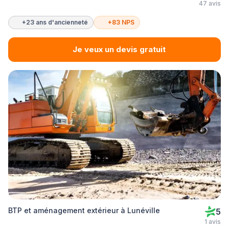
47 avis
+23 ans d'ancienneté
+83 NPS
Je veux un devis gratuit
BTP et aménagement extérieur à Lunéville
5
1 avis